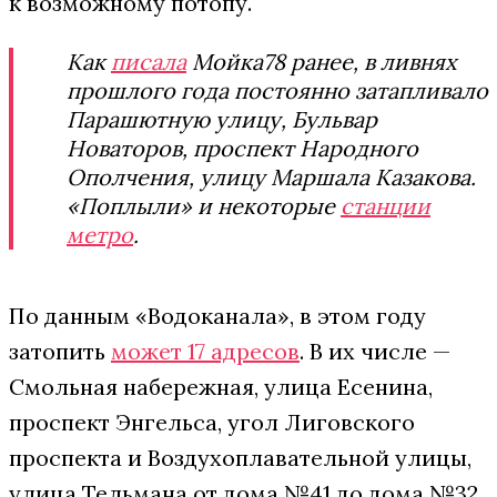
к возможному потопу.
Как
писала
Мойка78 ранее, в ливнях
прошлого года постоянно затапливало
Парашютную улицу, Бульвар
Новаторов, проспект Народного
Ополчения, улицу Маршала Казакова.
«Поплыли» и некоторые
станции
метро
.
По данным «Водоканала», в этом году
затопить
может 17 адресов
. В их числе —
Смольная набережная, улица Есенина,
проспект Энгельса, угол Лиговского
проспекта и Воздухоплавательной улицы,
улица Тельмана от дома №41 до дома №32.