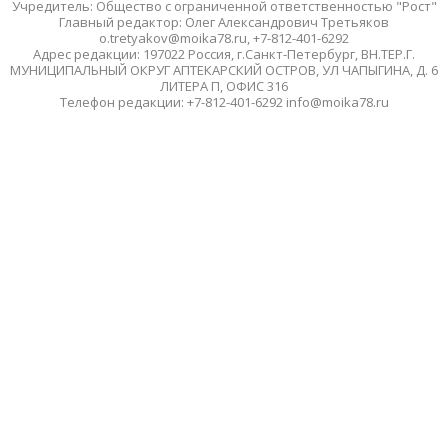
Учредитель: Общество с ограниченной ответственностью "Рост"
Главный редактор: Олег Александрович Третьяков
o.tretyakov@moika78.ru, +7-812-401-6292
Адрес редакции: 197022 Россия, г.Санкт-Петербург, ВН.ТЕР.Г.
МУНИЦИПАЛЬНЫЙ ОКРУГ АПТЕКАРСКИЙ ОСТРОВ, УЛ ЧАПЫГИНА, Д. 6
ЛИТЕРА П, ОФИС 316
Телефон редакции: +7-812-401-6292 info@moika78.ru