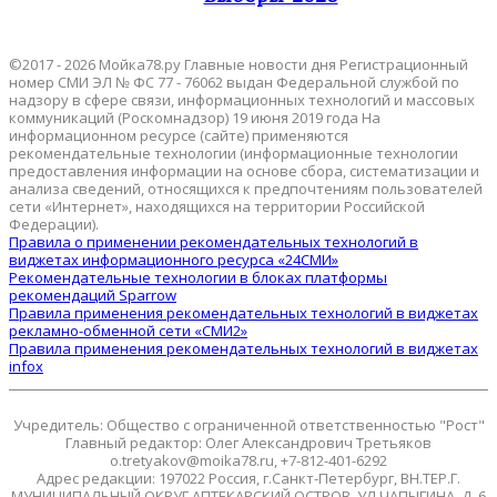
©2017 - 2026 Мойка78.ру Главные новости дня Регистрационный
номер СМИ ЭЛ № ФС 77 - 76062 выдан Федеральной службой по
надзору в сфере связи, информационных технологий и массовых
коммуникаций (Роскомнадзор) 19 июня 2019 года На
информационном ресурсе (сайте) применяются
рекомендательные технологии (информационные технологии
предоставления информации на основе сбора, систематизации и
анализа сведений, относящихся к предпочтениям пользователей
сети «Интернет», находящихся на территории Российской
Федерации).
Правила о применении рекомендательных технологий в
виджетах информационного ресурса «24СМИ»
Рекомендательные технологии в блоках платформы
рекомендаций Sparrow
Правила применения рекомендательных технологий в виджетах
рекламно-обменной сети «СМИ2»
Правила применения рекомендательных технологий в виджетах
infox
Учредитель: Общество с ограниченной ответственностью "Рост"
Главный редактор: Олег Александрович Третьяков
o.tretyakov@moika78.ru, +7-812-401-6292
Адрес редакции: 197022 Россия, г.Санкт-Петербург, ВН.ТЕР.Г.
МУНИЦИПАЛЬНЫЙ ОКРУГ АПТЕКАРСКИЙ ОСТРОВ, УЛ ЧАПЫГИНА, Д. 6