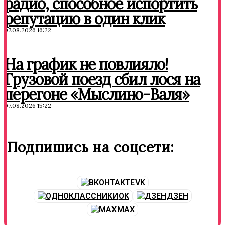
радио, способное испортить
репутацию в один клик
07.08.2026 16:22
На график не повлияло!
Грузовой поезд сбил лося на
перегоне «Мыслино-Валя»
07.08.2026 15:22
Подпишись на соцсети:
VK
OK
ДЗЕН
MAX