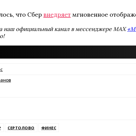
лось, что Сбер
внедряет
мгновенное отображе
а наш официальный канал в мессенджере MAX
«М
о!
ис
ванов
ssniki
Р
СЕРТОЛОВО
ФИНЕС