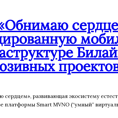
«Обнимаю сердцем
дированную мобил
аструктуре Билай
юзивных проекто
 сердцем», развивающая экосистему естес
зе платформы Smart MVNO (“умный” виртуаль