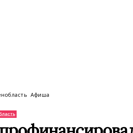
енобласть
Афиша
бласть
 профинансировал