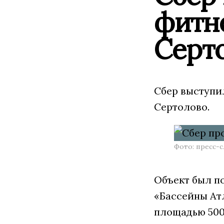
фитн
Серт
Сбер выступи
Сертолово.
Фото: пресс-
Объект был п
«Бассейны Ат
площадью 500 