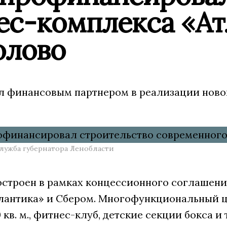
ес-комплекса «Ат
олово
л финансовым партнером в реализации ново
служба губернатора Ленобласти
остроен в рамках концессионного соглашен
лантика» и Сбером. Многофункциональный це
кв. м., фитнес-клуб, детские секции бокса 