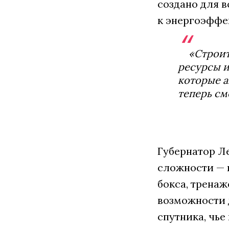
создано для 
к энергоэффе
«Строит
ресурсы и
которые а
теперь см
Губернатор Л
сложности — п
бокса, тренаж
возможности 
спутника, чье