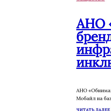
АНО 
брен
инфр
инкл
АНО «Обнимаю
Мобайл на ба
ЧИТАТЬ ДАЛЕЕ