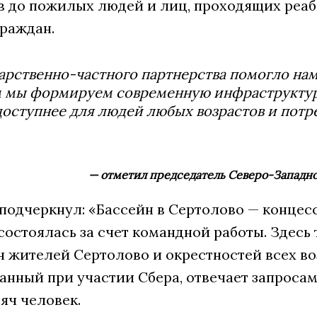
ов до пожилых людей и лиц, проходящих реа
раждан.
дарственно-частного партнерства помогло н
ам мы формируем современную инфраструктур
 доступнее для людей любых возрастов и потр
— отметил председатель Северо-Западно
одчеркнул: «Бассейн в Сертолово — концесс
остоялась за счет командной работы. Здесь 
сяч жителей Сертолово и окрестностей всех 
анный при участии Сбера, отвечает запроса
сяч человек.