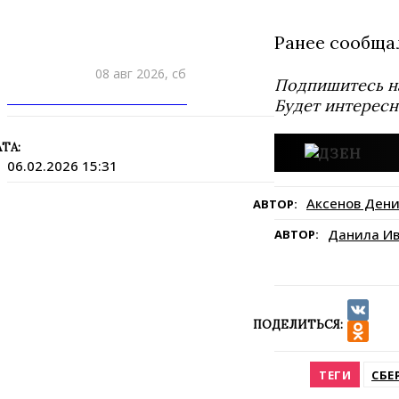
Ранее сообща
08 авг 2026, сб
Подпишитесь н
ПРИШЛИТЕ НОВОСТЬ
Будет интересн
ТА:
06.02.2026 15:31
Аксенов Ден
АВТОР:
Данила И
АВТОР:
ПОДЕЛИТЬСЯ:
VK
Odnokla
ТЕГИ
СБЕ