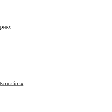
нрике
«Колобок»