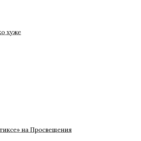
ко хуже
стиксе» на Просвещения