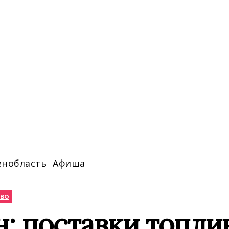
енобласть
Афиша
во
: поставки топли