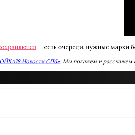
сохраняются
— есть очереди, нужные марки бе
ОЙКА78 Новости СПб»
. Мы покажем и расскажем В