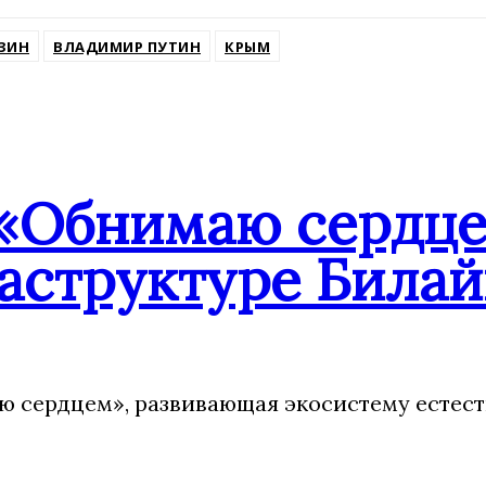
ssniki
ЗИН
ВЛАДИМИР ПУТИН
КРЫМ
«Обнимаю сердцем
аструктуре Билай
 сердцем», развивающая экосистему естест