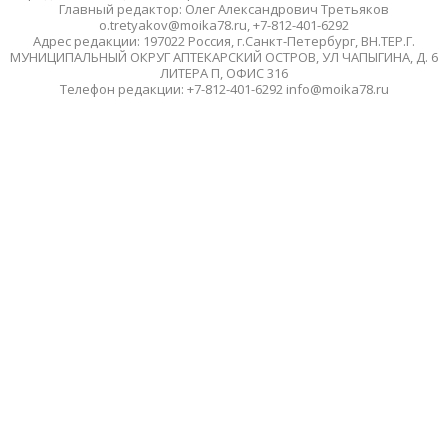
Главный редактор: Олег Александрович Третьяков
o.tretyakov@moika78.ru, +7-812-401-6292
Адрес редакции: 197022 Россия, г.Санкт-Петербург, ВН.ТЕР.Г.
МУНИЦИПАЛЬНЫЙ ОКРУГ АПТЕКАРСКИЙ ОСТРОВ, УЛ ЧАПЫГИНА, Д. 6
ЛИТЕРА П, ОФИС 316
Телефон редакции: +7-812-401-6292 info@moika78.ru