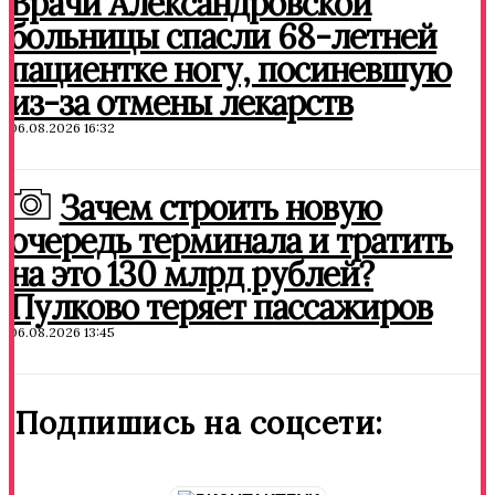
Врачи Александровской
больницы спасли 68-летней
пациентке ногу, посиневшую
из-за отмены лекарств
06.08.2026 16:32
Зачем строить новую
очередь терминала и тратить
на это 130 млрд рублей?
Пулково теряет пассажиров
06.08.2026 13:45
Подпишись на соцсети: