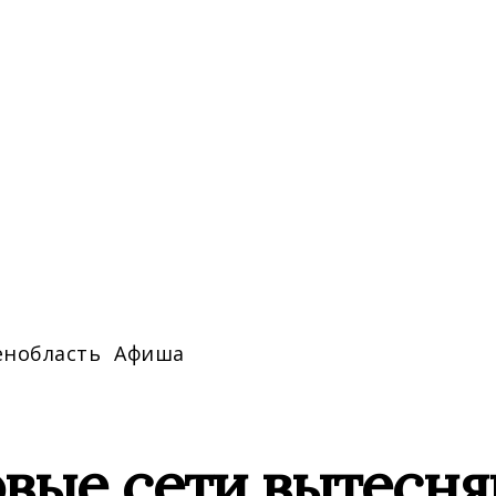
енобласть
Афиша
овые сети вытесн