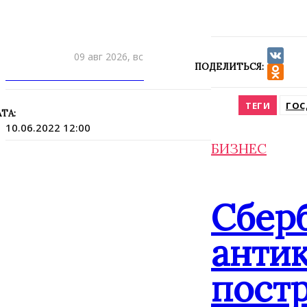
09 авг 2026, вс
ПОДЕЛИТЬСЯ:
VK
ПРИШЛИТЕ НОВОСТЬ
Odnokla
ТЕГИ
ГОС
ТА:
10.06.2022 12:00
БИЗНЕС
Сбер
анти
постр