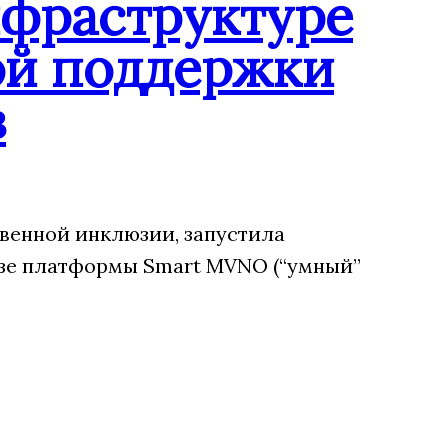
нфраструктуре
ой поддержки
в
венной инклюзии, запустила
зе платформы Smart MVNO (“умный”