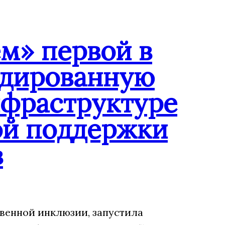
м» первой в
ндированную
нфраструктуре
ой поддержки
в
венной инклюзии, запустила