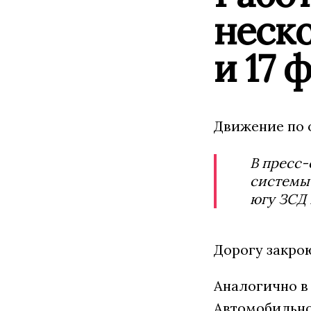
неско
и 17 
Движение по 
В пресс-
системы 
югу ЗСД 
Дорогу закроют
Аналогично в 
Автомобильно