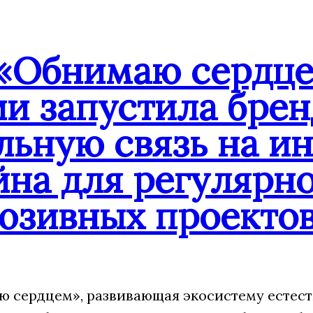
«Обнимаю сердце
ии запустила бре
льную связь на и
йна для регулярн
юзивных проекто
 сердцем», развивающая экосистему естест