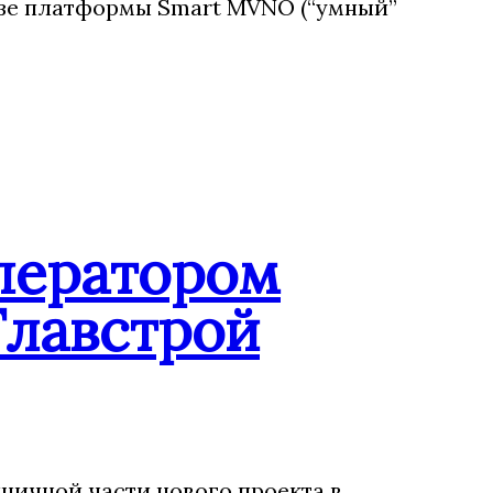
зе платформы Smart MVNO (“умный”
ператором
Главстрой
ничной части нового проекта в