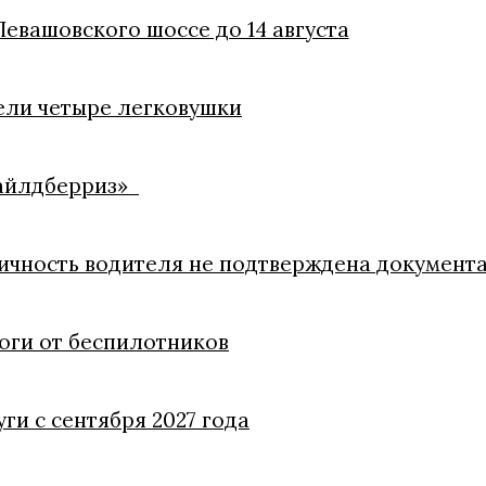
евашовского шоссе до 14 августа
ели четыре легковушки
Вайлдберриз»
личность водителя не подтверждена документ
оги от беспилотников
ги с сентября 2027 года