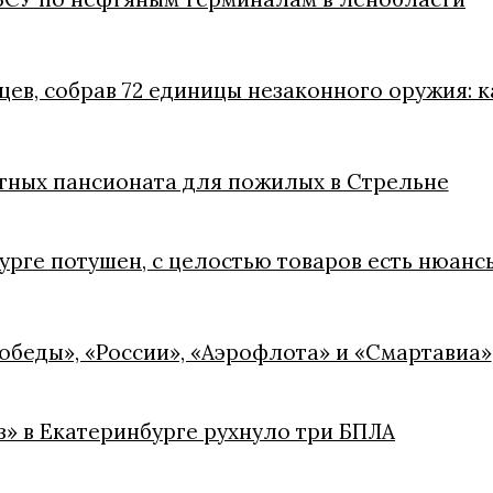
цев, собрав 72 единицы незаконного оружия: 
стных пансионата для пожилых в Стрельне
урге потушен, с целостью товаров есть нюанс
обеды», «России», «Аэрофлота» и «Смартавиа»
» в Екатеринбурге рухнуло три БПЛА