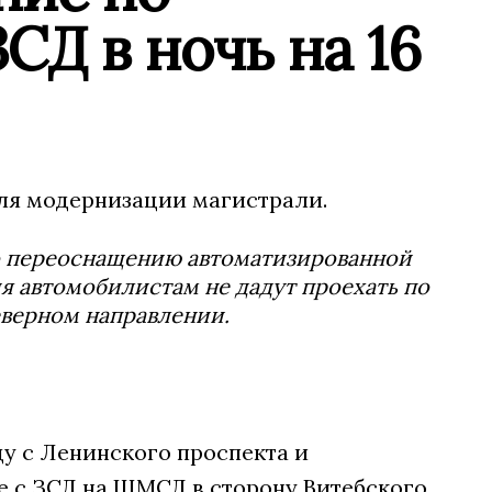
СД в ночь на 16
для модернизации магистрали.
по переоснащению автоматизированной
я автомобилистам не дадут проехать по
еверном направлении.
ду с Ленинского проспекта и
е с ЗСД на ШМСД в сторону Витебского