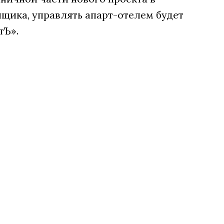
щика, управлять апарт-отелем будет
тЪ».