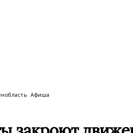
енобласть
Афиша
ты закроют движе