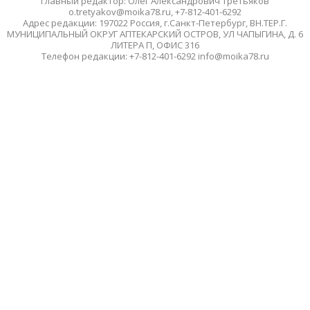
Главный редактор: Олег Александрович Третьяков
o.tretyakov@moika78.ru, +7-812-401-6292
Адрес редакции: 197022 Россия, г.Санкт-Петербург, ВН.ТЕР.Г.
МУНИЦИПАЛЬНЫЙ ОКРУГ АПТЕКАРСКИЙ ОСТРОВ, УЛ ЧАПЫГИНА, Д. 6
ЛИТЕРА П, ОФИС 316
Телефон редакции: +7-812-401-6292 info@moika78.ru