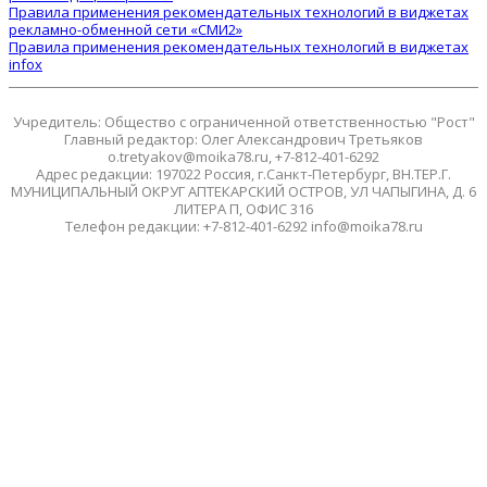
Правила применения рекомендательных технологий в виджетах
рекламно-обменной сети «СМИ2»
Правила применения рекомендательных технологий в виджетах
infox
Учредитель: Общество с ограниченной ответственностью "Рост"
Главный редактор: Олег Александрович Третьяков
o.tretyakov@moika78.ru, +7-812-401-6292
Адрес редакции: 197022 Россия, г.Санкт-Петербург, ВН.ТЕР.Г.
МУНИЦИПАЛЬНЫЙ ОКРУГ АПТЕКАРСКИЙ ОСТРОВ, УЛ ЧАПЫГИНА, Д. 6
ЛИТЕРА П, ОФИС 316
Телефон редакции: +7-812-401-6292 info@moika78.ru